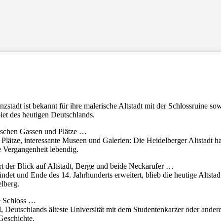
zstadt ist bekannt für ihre malerische Altstadt mit der Schlossruine sow
iet des heutigen Deutschlands.
rischen Gassen und Plätze …
lätze, interessante Museen und Galerien: Die Heidelberger Altstadt ha
e Vergangenheit lebendig.
t der Blick auf Altstadt, Berge und beide Neckarufer …
det und Ende des 14. Jahrhunderts erweitert, blieb die heutige Altstadt
elberg.
e Schloss …
el, Deutschlands älteste Universität mit dem Studentenkarzer oder ande
 Geschichte.