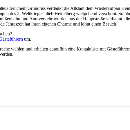
mittelalterlichem Grundriss verdankt die Altstadt dem Wiederaufbau Hei
ngen des 2. Weltkrieges blieb Heidelberg weitgehend verschont. So übe
 Straßenbahn und Autoverkehr wurden aus der Hauptstraße verbannt, die
e Jahreszeit hat ihren eigenen Charme und lohnt einen Besuch!
buchen?
Gästeführern
um.
ache wählen und erhalten daraufhin eine Kontaktliste mit Gästeführern,
 werden.